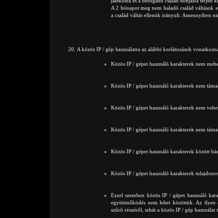
játékosra és a befogadó család donjaira terjed ki
A 2 hónapot meg nem haladó család váltások ese
a család váltás ellenük irányult. Amennyiben n
A közös IP / gép használatra az alábbi korlátozások vonat
Közös IP / gépet használó karakterek nem mehet
Közös IP / gépet használó karakterek nem tám
Közös IP / gépet használó karakterek nem veh
Közös IP / gépet használó karakterek nem táma
Közös IP / gépet használó karakterek között bár
Közös IP / gépet használó karakterek tulajdon
Ezzel szemben közös IP / gépet használó karak
együttműködés nem lehet közöttük. Az ilyen
szűrő részéről, tehát a közös IP / gép használa