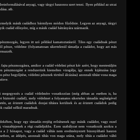
lreinformálásával anyagi, vagy tárgyi haszonra szert tenni. Ilyen például az utcai
dása..stb.
 bármelyik másik családhoz bármilyen módon fűződnie. Legyen az anyagi, tárgyi
ik család előnyére, míg a másik család hátrányára származik.
 pénzmozgás, legyen itt szó például kamatoztatásról. Tilos egy családnak pénzt
ól pénze, védelme (folyamatosan sikertelenül támadja a családot, hogy azt más
ármazzék.
a fajta pénzmozgásra, amikor a család védelmi pénzt kér azért, hogy mentesüljön
en pénzmozgást a rendszerünk kiemelten vizsgálja, így ennek kijátszása (egy
s pénz begyűjtése, védelmi pénznek történő álcázása) azonnali tiltást vona maga
nézve.
beli megegyezés a család védelmére vonatkozóan (még abban az esetben is, ha
t biztosító család), mely védelmet a folyamatos sikertelen támadás segítségével
tén, az érintett családok donjai tiltásra kerülnek és az érintett családok pedig
ok család nélkül maradnak.
rdekében, hogy egy támadás erejéig erősítsenek egy másik családot, vagy ezzel
g visszalépjenek a régi családjukba. Ezen szabályzat nem vonatkozik azokra a
ja a 2 hónapot, vagy a család váltás nem eredményezett bizonyítható haszon
tben, az átlépés, azonnali tiltás von maga utána, mely tiltás a családot váltó