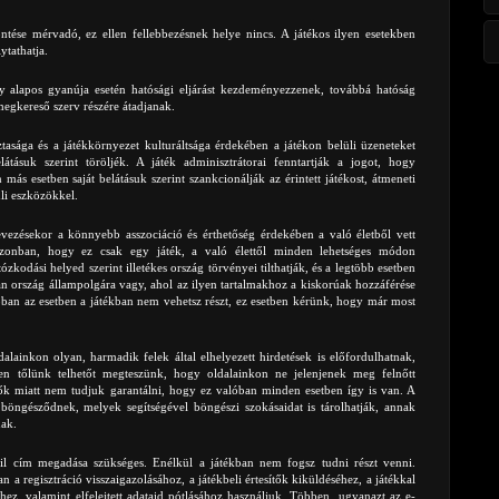
tése mérvadó, ez ellen fellebbezésnek helye nincs. A játékos ilyen esetekben
ytathatja.
y alapos gyanúja esetén hatósági eljárást kezdeményezzenek, továbbá hatóság
egkereső szerv részére átadjanak.
sztasága és a játékkörnyezet kulturáltsága érdekében a játékon belüli üzeneteket
látásuk szerint töröljék. A játék adminisztrátorai fenntartják a jogot, hogy
ás esetben saját belátásuk szerint szankcionálják az érintett játékost, átmeneti
üli eszközökkel.
vezésekor a könnyebb asszociáció és érthetőség érdekében a való életből vett
azonban, hogy ez csak egy játék, a való élettől minden lehetséges módon
ózkodási helyed szerint illetékes ország törvényei tilthatják, és a legtöbb esetben
an ország állampolgára vagy, ahol az ilyen tartalmakhoz a kiskorúak hozzáférése
abban az esetben a játékban nem vehetsz részt, ez esetben kérünk, hogy már most
dalainkon olyan, harmadik felek által elhelyezett hirdetések is előfordulhatnak,
den tőlünk telhetőt megteszünk, hogy oldalainkon ne jelenjenek meg felnőtt
zők miatt nem tudjuk garantálni, hogy ez valóban minden esetben így is van. A
 böngésződnek, melyek segítségével böngészi szokásaidat is tárolhatják, annak
nak.
ail cím megadása szükséges. Enélkül a játékban nem fogsz tudni részt venni.
 a regisztráció visszaigazolásához, a játékbeli értesítők kiküldéséhez, a játékkal
hez, valamint elfelejtett adataid pótlásához használjuk. Többen, ugyanazt az e-