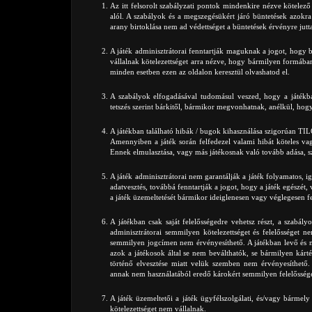
Az itt felsorolt szabályzati pontok mindenkire nézve kötelez
alól. A szabályok és a megszegésükért járó büntetések azokra
arany birtoklása nem ad védettséget a büntetések érvényre jutt
A játék adminisztrátorai fenntartják maguknak a jogot, hogy b
vállalnak kötelezettséget arra nézve, hogy bármilyen formában 
minden esetben ezen az oldalon keresztül olvashatod el.
A szabályok elfogadásával tudomásul veszed, hogy a játékba
tetszés szerint bárkitől, bármikor megvonhatnak, anélkül, ho
A játékban található hibák / bugok kihasználása szigorúan TI
Amennyiben a játék során felfedezel valami hibát köteles vag
Ennek elmulasztása, vagy más játékosnak való tovább adása, s
A játék adminisztrátorai nem garantálják a játék folyamatos,
adatvesztés, továbbá fenntartják a jogot, hogy a játék egészét,
a játék üzemeltetését bármikor ideiglenesen vagy véglegesen f
A játékban csak saját felelősségedre vehetsz részt, a szabál
adminisztrátorai semmilyen kötelezettséget és felelősséget ne
semmilyen jogcímen nem érvényesíthető. A játékban levő és m
azok a játékosok által se nem beválthatók, se bármilyen kártér
történő elvesztése miatt velük szemben nem érvényesíthető. A
annak nem használatából eredő károkért semmilyen felelőssége
A játék üzemeltetői a játék ügyfélszolgálati, és/vagy bárme
kötelezettséget nem vállalnak.