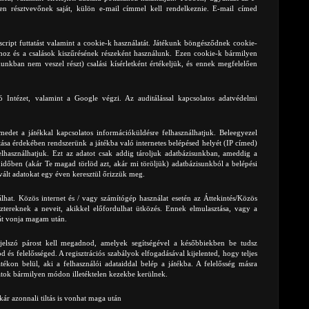
en résztvevőnek saját, külön e-mail címmel kell rendelkeznie. E-mail címed
cript futtatást valamint a cookie-k használatát. Játékunk böngésződnek cookie-
ához és a csalások kiszűrésének részeként használunk. Ezen cookie-k bármilyen
ékunkban nem veszel részt) csalási kísérletként értékeljük, és ennek megfelelően
 Intézet, valamint a Google végzi. Az auditálással kapcsolatos adatvédelmi
edet a játékkal kapcsolatos információküldésre felhasználhatjuk. Beleegyezel
tása érdekében rendszerünk a játékba való internetes belépésed helyét (IP címed)
 felhasználhatjuk. Ezt az adatot csak addig tároljuk adatbázisunkban, ameddig a
y időben (akár Te magad törlöd azt, akár mi töröljük) adatbázisunkból a belépési
vált adatokat egy éven keresztül őrizzük meg.
álhat. Közös internet és / vagy számítógép használat esetén az Áttekintés/Közös
tereknek a neveit, akikkel előfordulhat ütközés. Ennek elmulasztása, vagy a
sát vonja magam után.
 jelszó párost kell megadnod, amelyek segítségével a későbbiekben be tudsz
od és felelősséged. A regisztrációs szabályok elfogadásával kijelented, hogy teljes
átékon belül, aki a felhasználói adataiddal belép a játékba. A felelősség másra
tok bármilyen módon illetéktelen kezekbe kerülnek.
ár azonnali tiltás is vonhat maga után