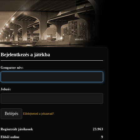
Bejelentkezés a játékba
Gengszter név:
Jelszó:
Belépés
Elfelejtetted a jelszavad?
Regisztrált játékosok
23.963
Ebből online
9