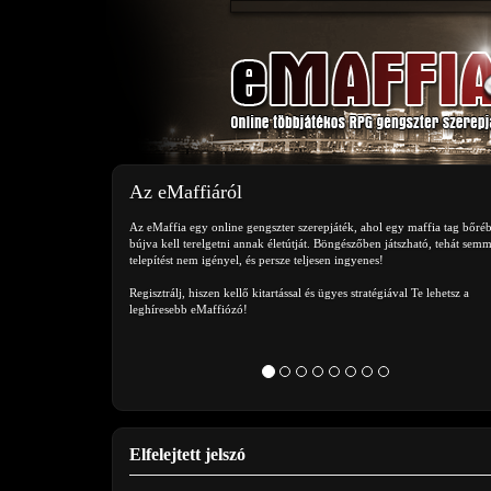
Az eMaffiáról
Az eMaffia egy online gengszter szerepjáték, ahol egy maffia tag bőré
bújva kell terelgetni annak életútját. Böngészőben játszható, tehát semm
telepítést nem igényel, és persze teljesen ingyenes!
Regisztrálj, hiszen kellő kitartással és ügyes stratégiával Te lehetsz a
leghíresebb eMaffiózó!
Elfelejtett jelszó