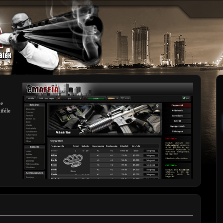
be
iféle