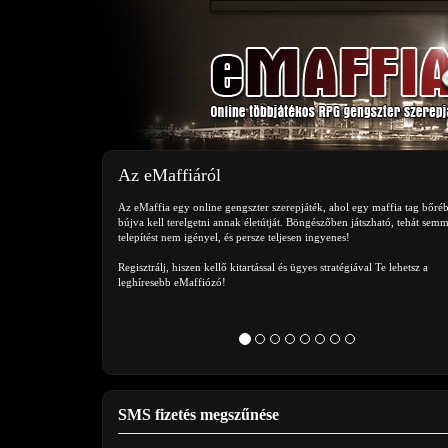
Az eMaffiáról
Az eMaffia egy online gengszter szerepjáték, ahol egy maffia tag bőré
bújva kell terelgetni annak életútját. Böngészőben játszható, tehát semm
telepítést nem igényel, és persze teljesen ingyenes!
Regisztrálj, hiszen kellő kitartással és ügyes stratégiával Te lehetsz a
leghíresebb eMaffiózó!
SMS fizetés megszűnése