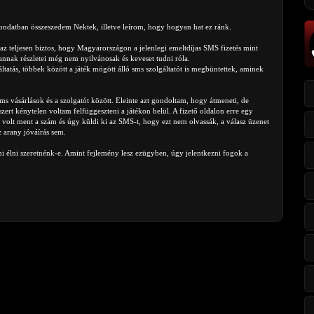
mondatban összeszedem Nektek, illetve leírom, hogy hogyan hat ez ránk.
az teljesen biztos, hogy Magyarországon a jelenlegi emeltdíjas SMS fizetés mint
nnak részletei még nem nyilvánosak és keveset tudni róla.
ás, többek között a játék mögött álló sms szolgáltatót is megbüntettek, aminek
ms vásárlások és a szolgatót között. Eleinte azt gondoltam, hogy átmeneti, de
zert kénytelen voltam felfüggeszteni a játékon belül. A fizető oldalon erre egy
l volt ment a szám és úgy küldi ki az SMS-t, hogy ezt nem olvassák, a válasz üzenet
 arany jóváírás sem.
 mi élni szeretnénk-e. Amint fejlemény lesz ezügyben, úgy jelentkezni fogok a