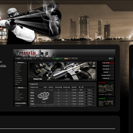
be
iféle