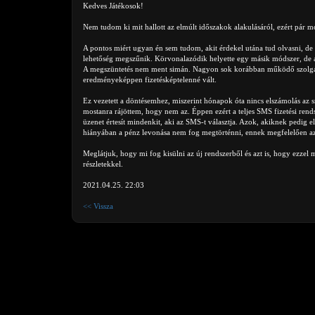
Kedves Játékosok!
Nem tudom ki mit hallott az elmúlt időszakok alakulásáról, ezért pár 
A pontos miért ugyan én sem tudom, akit érdekel utána tud olvasni, de 
lehetőség megszűnik. Körvonalazódik helyette egy másik módszer, de a
A megszüntetés nem ment simán. Nagyon sok korábban működő szolgáltat
eredményeképpen fizetésképtelenné vált.
Ez vezetett a döntésemhez, miszerint hónapok óta nincs elszámolás az s
mostanra rájöttem, hogy nem az. Éppen ezért a teljes SMS fizetési rends
üzenet értesít mindenkit, aki az SMS-t választja. Azok, akiknek pedig e
hiányában a pénz levonása nem fog megtörténni, ennek megfelelően az
Meglátjuk, hogy mi fog kisülni az új rendszerből és azt is, hogy ezzel
részletekkel.
2021.04.25. 22:03
<< Vissza