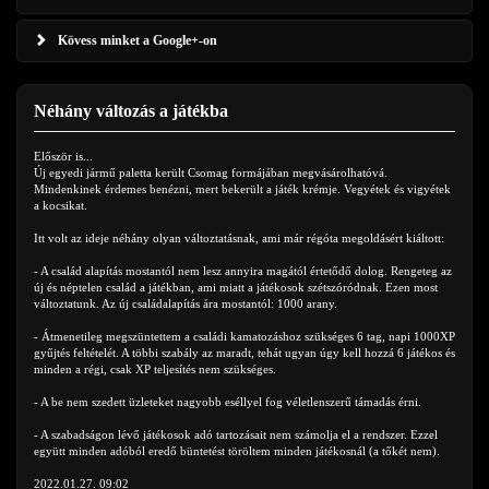
Kövess minket a Google+-on
Néhány változás a játékba
Először is...
Új egyedi jármű paletta került Csomag formájában megvásárolhatóvá.
Mindenkinek érdemes benézni, mert bekerült a játék krémje. Vegyétek és vigyétek
a kocsikat.
Itt volt az ideje néhány olyan változtatásnak, ami már régóta megoldásért kiáltott:
- A család alapítás mostantól nem lesz annyira magától értetődő dolog. Rengeteg az
új és néptelen család a játékban, ami miatt a játékosok szétszóródnak. Ezen most
változtatunk. Az új családalapítás ára mostantól: 1000 arany.
- Átmenetileg megszüntettem a családi kamatozáshoz szükséges 6 tag, napi 1000XP
gyűjtés feltételét. A többi szabály az maradt, tehát ugyan úgy kell hozzá 6 játékos és
minden a régi, csak XP teljesítés nem szükséges.
- A be nem szedett üzleteket nagyobb
eséllyel
fog véletlenszerű támadás érni.
- A szabadságon lévő játékosok adó tartozásait nem számolja el a rendszer. Ezzel
együtt minden adóból eredő büntetést töröltem minden játékosnál (a tőkét nem).
2022.01.27. 09:02