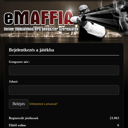
Bejelentkezés a játékba
Gengszter név:
Jelszó:
Belépés
Elfelejtetted a jelszavad?
Regisztrált játékosok
23.963
Ebből online
6